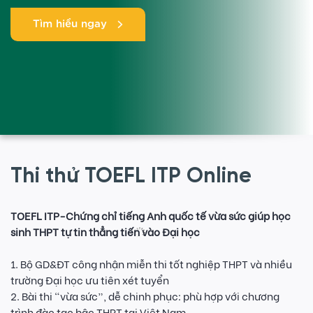
Tìm hiểu ngay
Thi thử TOEFL ITP Online
TOEFL ITP-Chứng chỉ tiếng Anh quốc tế vừa sức giúp học
sinh THPT tự tin thẳng tiến vào Đại học
1. Bộ GD&ĐT công nhận miễn thi tốt nghiệp THPT và nhiều
trường Đại học ưu tiên xét tuyển
2. Bài thi “vừa sức”, dễ chinh phục: phù hợp với chương
trình đào tạo bậc THPT tại Việt Nam