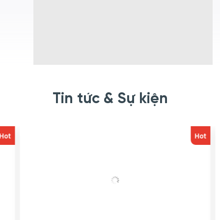
Tin tức & Sự kiện
ot
Hot