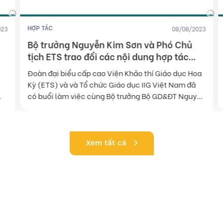
HỢP TÁC
3
08/08/2023
Bộ trưởng Nguyễn Kim Sơn và Phó Chủ
tịch ETS trao đổi các nội dung hợp tác
giáo dục
Đoàn đại biểu cấp cao Viện Khảo thí Giáo dục Hoa
Kỳ (ETS) và và Tổ chức Giáo dục IIG Việt Nam đã
có buổi làm việc cùng Bộ trưởng Bộ GD&ĐT Nguyễn
Kim Sơn tại Văn phòng Bộ GD&ĐT vào sáng 7/8,
trao đổi nhiều nội dung hợp tác giáo dục quan
trọng. Cùng […]
Xem tất cả